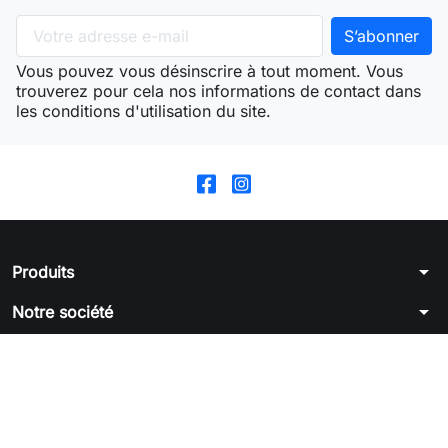
Vous pouvez vous désinscrire à tout moment. Vous
trouverez pour cela nos informations de contact dans
les conditions d'utilisation du site.
arrow_drop_down
Produits
arrow_drop_down
Notre société
arrow_drop_down
Votre compte
arrow_drop_down
Informations
© 2026 - Logiciel e-commerce par PrestaShop™