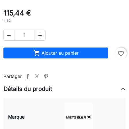
115,44 €
TTC



Ajouter au panier
favorite_border
Partager
Détails du produit
Marque