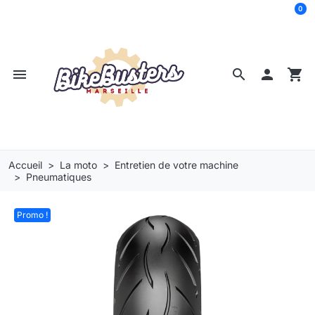
0
menu
search

shopping_cart
Accueil
La moto
Entretien de votre machine
Pneumatiques
Promo !