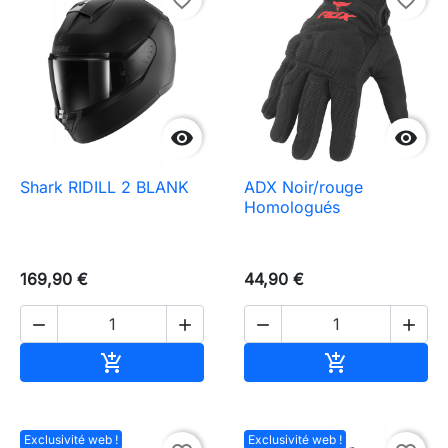


Shark RIDILL 2 BLANK
ADX Noir/rouge
Homologués
169,90 €
44,90 €




Ajouter au panier
Ajouter au pa


Exclusivité web !
Exclusivité web !