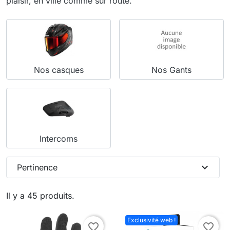
plaisir, en ville comme sur route.
Nos casques
Nos Gants
Intercoms
expand_more
Pertinence
Il y a 45 produits.
Exclusivité web !
favorite_border
favorite_border