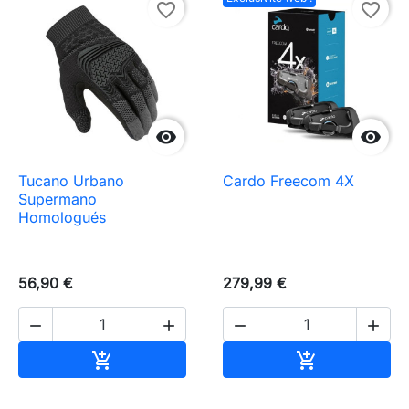
favorite_border
favorite_border


Tucano Urbano
Cardo Freecom 4X
Supermano
Homologués
56,90 €
279,99 €




Ajouter au panier
Ajouter au pa

