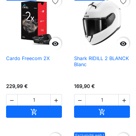
favorite_border
favorite_border


Cardo Freecom 2X
Shark RIDILL 2 BLANCK
Blanc
229,99 €
169,90 €




Ajouter au panier
Ajouter au pa


Exclusivité web !