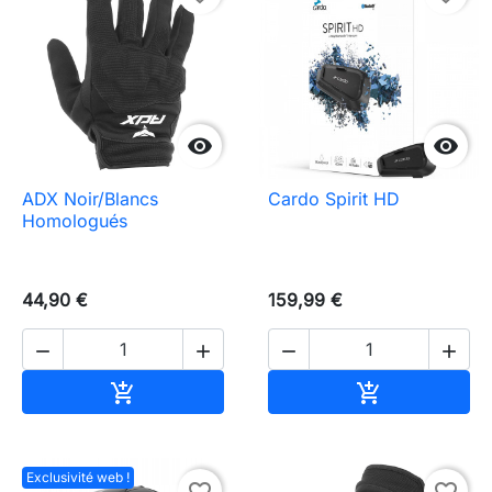


ADX Noir/Blancs
Cardo Spirit HD
Homologués
44,90 €
159,99 €




Ajouter au panier
Ajouter au pa


Exclusivité web !
favorite_border
favorite_border