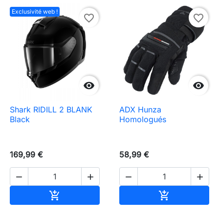
Exclusivité web !
favorite_border
favorite_border


Shark RIDILL 2 BLANK
ADX Hunza
Black
Homologués
169,99 €
58,99 €




Ajouter au panier
Ajouter au pa

