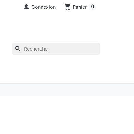

shopping_cart
0
Connexion
Panier
search