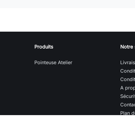
Produits
Notre 
Pointeuse Atelier
Livrai
Condit
Condit
A pro
Sécuri
Conta
Plan d
Magas