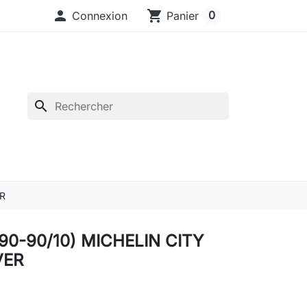

shopping_cart
0
Connexion
Panier
search
ER
(90-90/10) MICHELIN CITY
VER