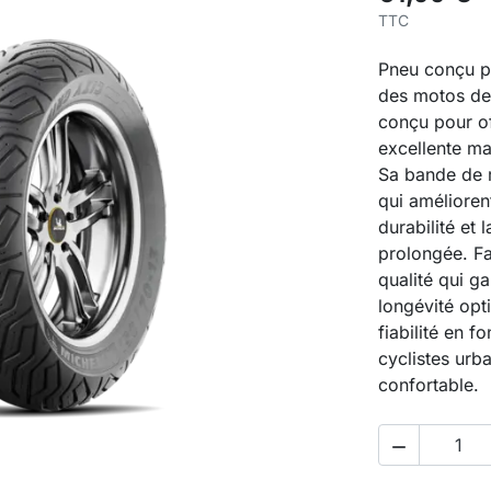
TTC
Pneu conçu po
des motos de 
conçu pour of
excellente man
Sa bande de 
qui améliorent
durabilité et l
prolongée. Fa
qualité qui g
longévité opt
fiabilité en f
cyclistes urb
confortable.
