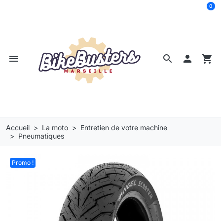
0
menu
search

shopping_cart
Accueil
La moto
Entretien de votre machine
Pneumatiques
Promo !