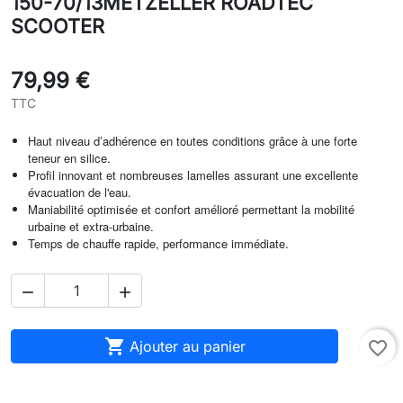
150-70/13METZELLER ROADTEC
SCOOTER
79,99 €
TTC
Haut niveau d’adhérence en toutes conditions grâce à une forte
teneur en silice.
Profil innovant et nombreuses lamelles assurant une excellente
évacuation de l'eau.
Maniabilité optimisée et confort amélioré permettant la mobilité
urbaine et extra-urbaine.
Temps de chauffe rapide, performance immédiate.



Ajouter au panier
favorite_border