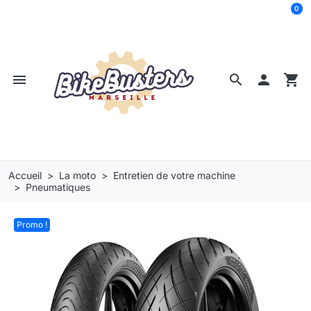
0
menu
search

shopping_cart
Accueil
La moto
Entretien de votre machine
Pneumatiques
Promo !