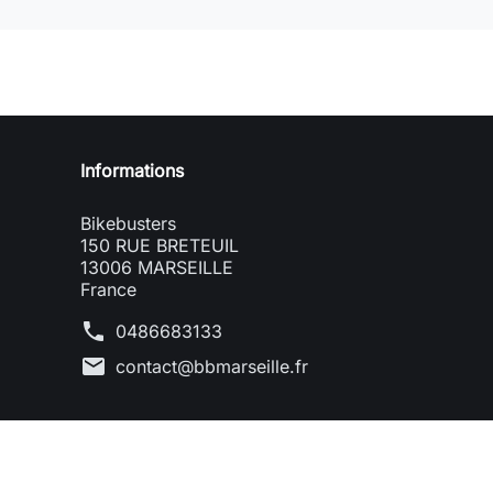
Informations
Bikebusters
150 RUE BRETEUIL
13006 MARSEILLE
France
phone
0486683133
mail
contact@bbmarseille.fr