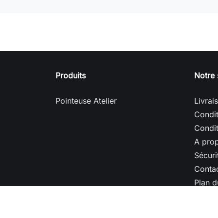
Produits
Notre 
Pointeuse Atelier
Livrai
Condit
Condit
A pro
Sécuri
Conta
Plan d
Magas