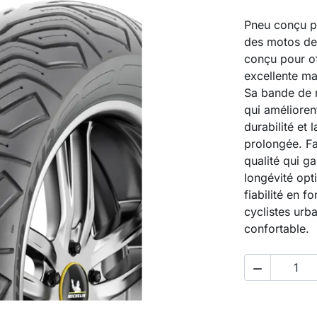
Pneu conçu po
des motos de 
conçu pour of
excellente man
Sa bande de 
qui améliorent
durabilité et l
prolongée. Fa
qualité qui g
longévité opt
fiabilité en f
cyclistes urb
confortable.
