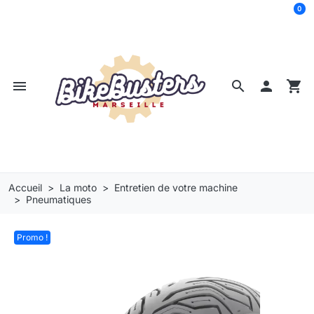
0
menu
search

shopping_cart
Accueil
La moto
Entretien de votre machine
Pneumatiques
Promo !