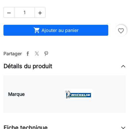



Ajouter au panier
favorite_border
Partager
Détails du produit
Marque
Fiche technique