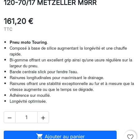
120-70/17 METZELLER M9RR
161,20 €
TTC
Pneu moto Touring
.
Composé à base de silice augmentant la longévité et une chauffe
rapide.
Bi-gomme offrant un excellent grip ainsi qu'une usure régulière sur la
largeur du pneu.
Bande centrale slick pour fendre l'eau.
Rainures longitudinales pour maximisant le drainage.
Rainures offrant une stabilité exceptionnelle au fur et à mesure que la
vitesse augmente ou que le temps se dégrade.
Adhérence sur mouillé.
Longévité optimisée.



Ajouter au panier
favorite_border