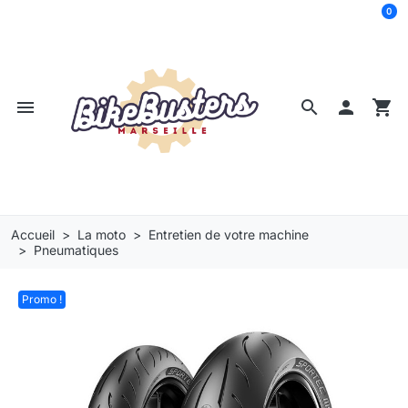
0
menu
search

shopping_cart
Accueil
La moto
Entretien de votre machine
Pneumatiques
Promo !