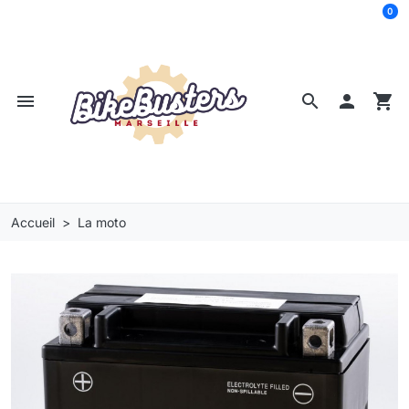
0
menu
search

shopping_cart
Accueil
La moto