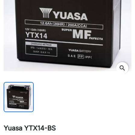
search
Yuasa YTX14-BS