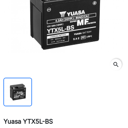
search
Yuasa YTX5L-BS