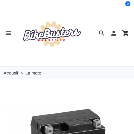
0
menu
search

shopping_cart
Accueil
La moto