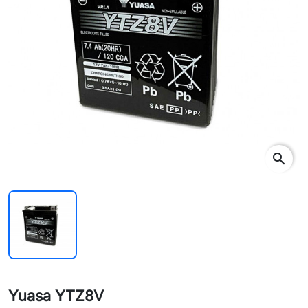
search
Yuasa YTZ8V