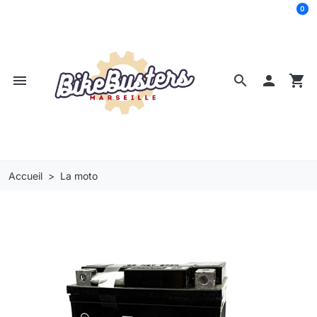
0
menu
search

shopping_cart
Accueil
La moto