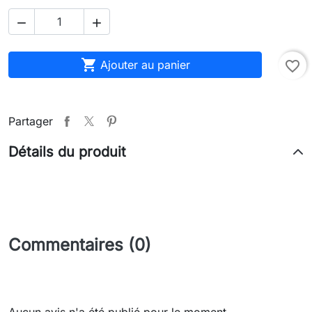



Ajouter au panier
favorite_border
Partager
Détails du produit
Commentaires (0)