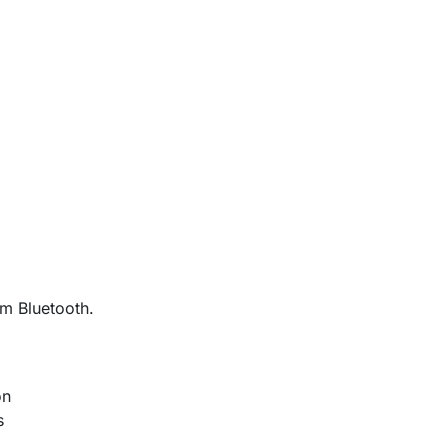
om Bluetooth.
on
s