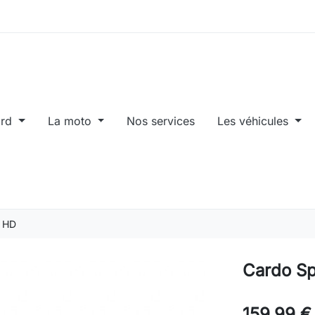
ard
La moto
Nos services
Les véhicules
t HD
Cardo Sp
159,99 €