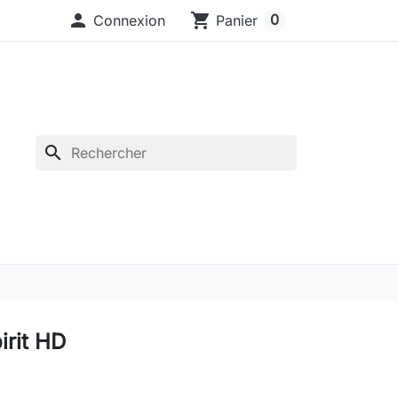

shopping_cart
0
Connexion
Panier
search
irit HD