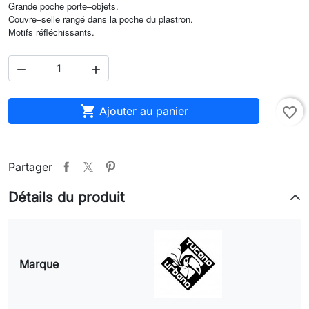
Grande poche porte–objets.
Couvre–selle rangé dans la poche du plastron.
Motifs réfléchissants.



Ajouter au panier
favorite_border
Partager
Détails du produit
Marque