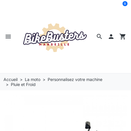
0
menu
search

shopping_cart
Accueil
La moto
Personnalisez votre machine
Pluie et Froid