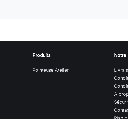
Produits
Notre 
Pointeuse Atelier
Livrai
Condit
Condit
A pro
Sécuri
Conta
Plan d
Magas