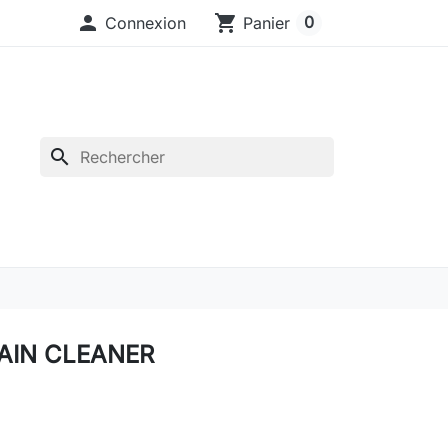

shopping_cart
0
Connexion
Panier
search
AIN CLEANER