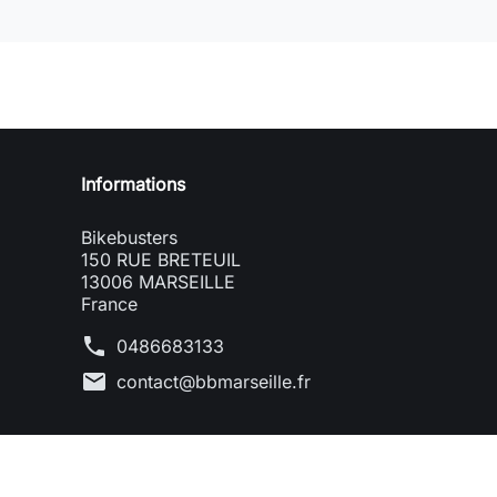
Informations
Bikebusters
150 RUE BRETEUIL
13006 MARSEILLE
France
phone
0486683133
mail
contact@bbmarseille.fr