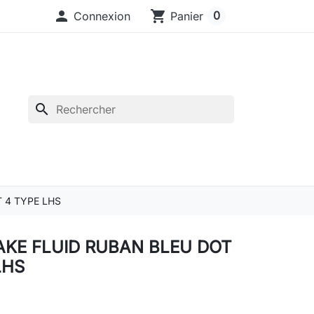

shopping_cart
0
Connexion
Panier
search
 4 TYPE LHS
AKE FLUID RUBAN BLEU DOT
LHS