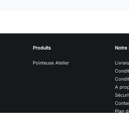
Produits
Notre 
Pointeuse Atelier
Livrai
Condit
Condit
A pro
Sécuri
Conta
Plan d
Magas