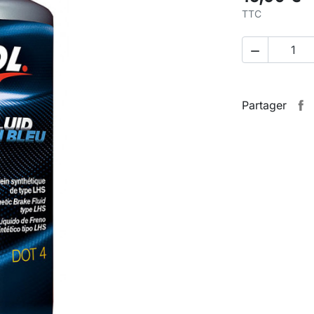
TTC

Partager