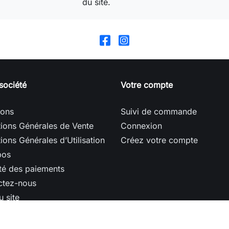
du site.
société
Votre compte
sons
Suivi de commande
ions Générales de Vente
Connexion
ions Générales d’Utilisation
Créez votre compte
pos
té des paiements
ctez-nous
u site
ins