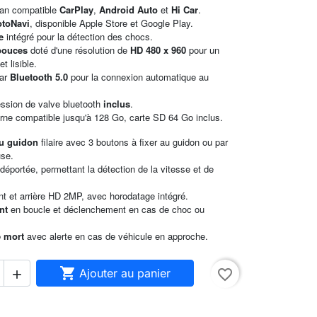
ran compatible
CarPlay
,
Android Auto
et
Hi
Car
.
toNavi
, disponible Apple Store et Google Play.
re
intégré pour la détection des chocs.
 pouces
doté d'une résolution de
HD 480 x 960
pour un
et lisible.
par
Bluetooth 5.0
pour la connexion automatique au
ession de valve bluetooth
inclus
.
rne compatible jusqu'à 128 Go, carte SD 64 Go inclus.
u guidon
filaire avec 3 boutons à fixer au guidon ou par
use.
S
déportée, permettant la détection de la vitesse et de
nt et arrière HD 2MP, avec horodatage intégré.
ent
en boucle et déclenchement en cas de choc ou
e mort
avec alerte en cas de véhicule en approche.

Ajouter au panier
favorite_border
