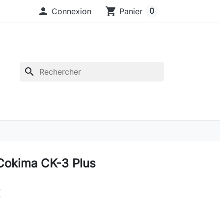

shopping_cart
0
Connexion
Panier
search
Cokima CK-3 Plus
€