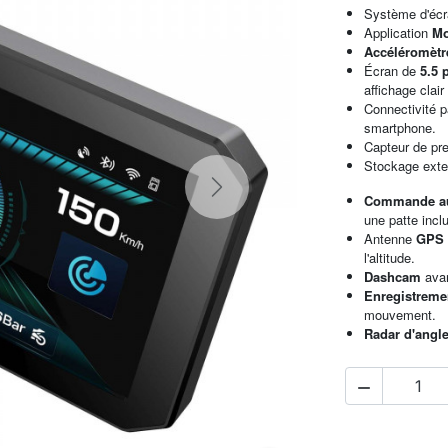
Système d'éc
Application
Mo
Accéléromèt
Écran de
5.5
affichage clair 
Connectivité 
smartphone.
Capteur de pr
Stockage exte
Next
Commande a
une patte incl
Antenne
GP
l'altitude.
Dashcam
ava
Enregistrem
mouvement.
Radar d'angl
