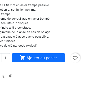
le Ø 18 mm en acier trempé passivé.
ction anse finition noir mat.
r trempé.
sme de verrouillage en acier trempé.
 sécurité à 7 disques.
ylindre anti-crochetage.
-giratoire de la anse en cas de sciage.
passage clé avec cache-poussière.
lés fraisées.
ie de clé par code exclusif.

Ajouter au panier
favorite_border
