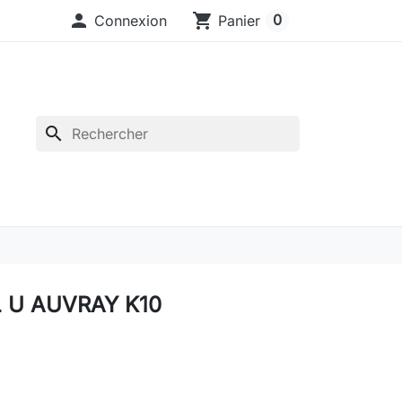

shopping_cart
0
Connexion
Panier
search
 U AUVRAY K10