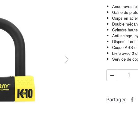
Anse réversib
Gaine de prote
Corps en acie
Double mécani
Cylindre haute
Anti-sciage, c
Dispositif anti
Coque ABS et 
Livré avec 2 c
Service de cop
Next

Partager