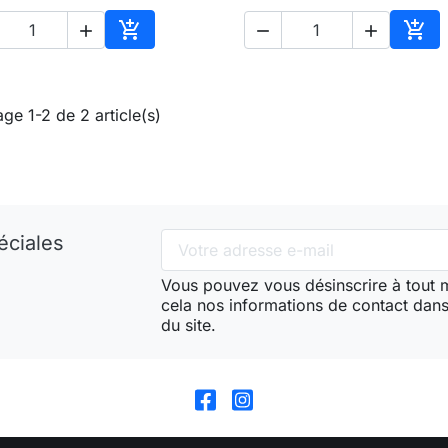





Ajouter au panier
Ajou
age 1-2 de 2 article(s)
éciales
Vous pouvez vous désinscrire à tout
cela nos informations de contact dans 
du site.