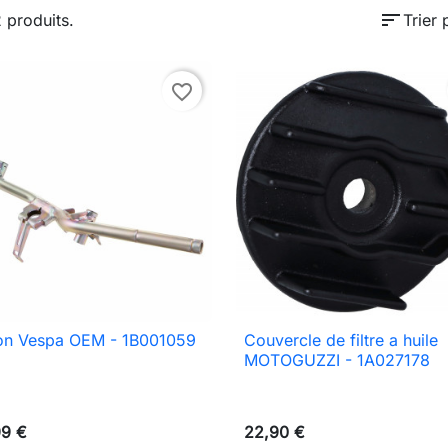
sort
2 produits.
Trier 
favorite_border
on Vespa OEM - 1B001059
Couvercle de filtre a huile

Aperçu rapide

Aperçu rapide
MOTOGUZZI - 1A027178
99 €
22,90 €