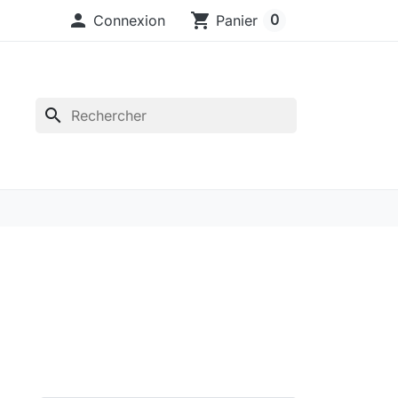

shopping_cart
0
Connexion
Panier
search